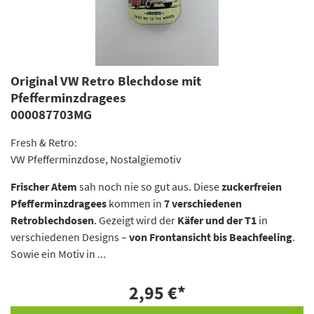
Original VW Retro Blechdose mit
Pfefferminzdragees
000087703MG
Fresh & Retro:
VW Pfefferminzdose, Nostalgiemotiv
Frischer Atem
sah noch nie so gut aus. Diese
zuckerfreien
Pfefferminzdragees
kommen in
7 verschiedenen
Retroblechdosen
. Gezeigt wird der
Käfer und der T1
in
verschiedenen Designs –
von Frontansicht bis Beachfeeling
.
Sowie ein Motiv in ...
2,95 €
*