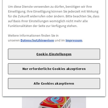
Original VW Rucksack Vintage Design
Um diese Dienste verwenden zu dürfen, benötigen wir Ihre
311087329
Einwilligung. Ihre Einwilligung können Sie jederzeit mit Wirkung
für die Zukunft widerrufen oder ändern. Bitte beachten Sie, dass
Der kann was:
auf Basis Ihrer Einstellungen womöglich nicht mehr alle
VW Canvas-Rucksack im Vintage-Design, dunkelblau
Funktionalitäten der Seite zur Verfügung stehen.
Sie suchen eine geeignete Tasche, die bei Bedarf auch Raum
Weitere Informationen finden Sie in
für Ihren Rechner bietet, aber nicht wie eine klassische
unseren
Datenschutzhinweisen
und im
Impressum
.
Laptoptasche
aussieht? Sie haben Ihr Ziel erreicht! Niemand
wird vermuten, dass sich hinter ...
Cookie-Einstellungen
49,95 €
*
Nur erforderliche Cookies akzeptieren
ZUM PRODUKT
Alle Cookies akzeptieren