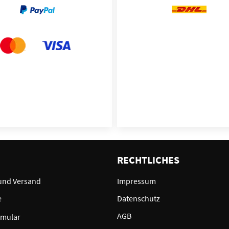
E
RECHTLICHES
und Versand
Impressum
e
Datenschutz
AGB
rmular