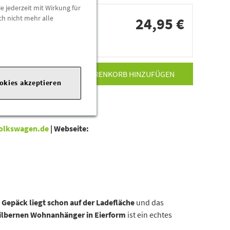
e jederzeit mit Wirkung für
ch nicht mehr alle
24,95 €
dorten
ZUM WARENKORB HINZUFÜGEN
ookies akzeptieren
olkswagen.de
|
Webseite:
s
Gepäck liegt schon auf der Ladefläche
und das
ilbernen Wohnanhänger in Eierform
ist ein echtes