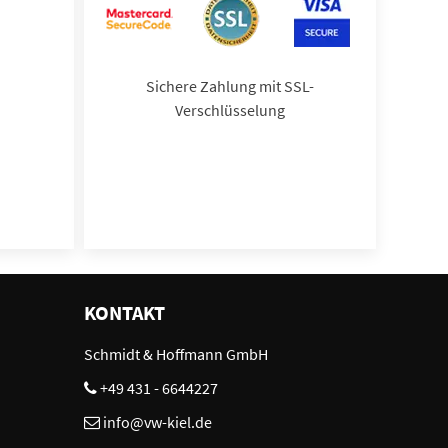
Sichere Zahlung mit SSL-
Verschlüsselung
KONTAKT
Schmidt & Hoffmann GmbH
+49 431 - 6644227
info@vw-kiel.de