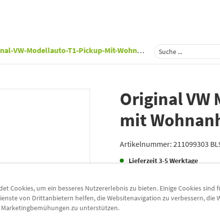
nal-VW-Modellauto-T1-Pickup-Mit-Wohnanhaenger
Original VW 
mit Wohnan
Artikelnummer:
211099303 BL
Lieferzeit
3-5 Werktage
Lieferung
t Cookies, um ein besseres Nutzererlebnis zu bieten. Einige Cookies sind 
Preis inkl.
19%
MwSt.
ienste von Drittanbietern helfen, die Websitenavigation zu verbessern, die
e Marketingbemühungen zu unterstützen.
zzgl.
5,49 €
Versandkoste