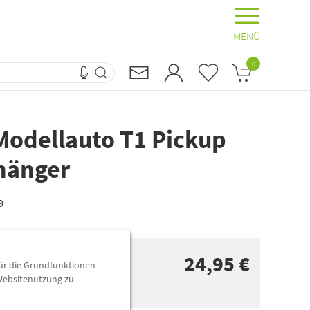
MENÜ
0
Modellauto T1 Pickup
hänger
9
24,95 €
für die Grundfunktionen
 Websitenutzung zu
n