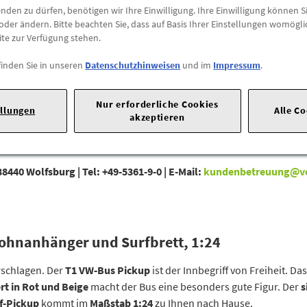
den zu dürfen, benötigen wir Ihre Einwilligung. Ihre Einwilligung können Si
oder ändern. Bitte beachten Sie, dass auf Basis Ihrer Einstellungen womögli
Abholung
ite zur Verfügung stehen.
Preis inkl.
19%
MwSt.
Abholbar an
diesen Stan
finden Sie in unseren
Datenschutzhinweisen
und im
Impressum
.
-
+
Nur erforderliche Cookies
ellungen
Alle C
akzeptieren
38440 Wolfsburg |
Tel: +49-5361-9-0 |
E-Mail:
kundenbetreuung@v
ohnanhänger und Surfbrett, 1:24
rschlagen. Der
T1 VW-Bus Pickup
ist der Innbegriff von Freiheit. Da
rt in Rot und Beige
macht der Bus eine besonders gute Figur. Der
s
f-Pickup
kommt im
Maßstab 1:24
zu Ihnen nach Hause.