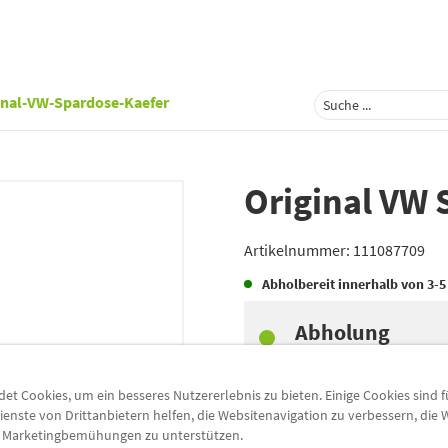
inal-VW-Spardose-Kaefer
Original VW 
Artikelnummer:
111087709
Abholbereit innerhalb von
3-5
Abholung
Preis inkl.
19%
MwSt.
Abholbar an
diesen Stan
t Cookies, um ein besseres Nutzererlebnis zu bieten. Einige Cookies sind 
ienste von Drittanbietern helfen, die Websitenavigation zu verbessern, die
-
+
e Marketingbemühungen zu unterstützen.