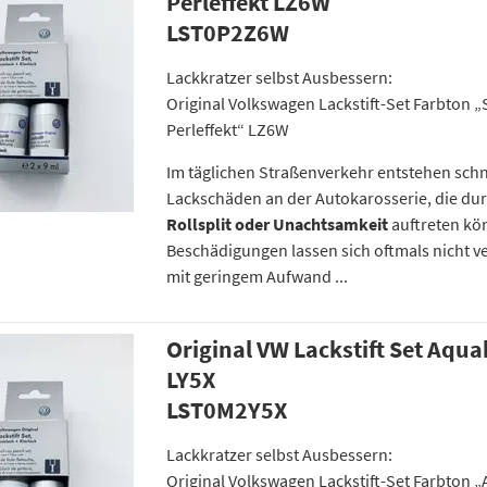
Perleffekt LZ6W
LST0P2Z6W
Lackkratzer selbst Ausbessern:
Original Volkswagen Lackstift-Set Farbton 
Perleffekt“ LZ6W
Im täglichen Straßenverkehr entstehen schn
Lackschäden an der Autokarosserie, die du
Rollsplit oder Unachtsamkeit
auftreten kö
Beschädigungen lassen sich oftmals nicht v
mit geringem Aufwand ...
Original VW Lackstift Set Aqua
LY5X
LST0M2Y5X
Lackkratzer selbst Ausbessern:
Original Volkswagen Lackstift-Set Farbton 