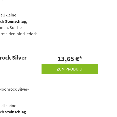
ell kleine
rch
Steinschlag,
nnen. Solche
ermeiden, sind jedoch
rock Silver-
13,65 €
*
ZUM PRODUKT
„Moonrock Silver-
ell kleine
rch
Steinschlag,