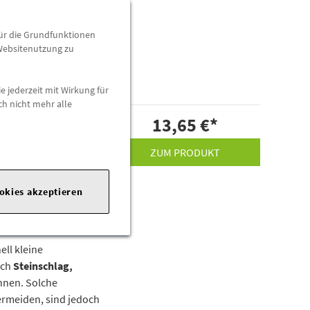
ell kleine
rch
Steinschlag,
für die Grundfunktionen
nnen. Solche
 Websitenutzung zu
ermeiden, sind jedoch
e jederzeit mit Wirkung für
ch nicht mehr alle
-Perleffekt
13,65 €
*
ZUM PRODUKT
ookies akzeptieren
Rubin-Perleffekt“
ell kleine
rch
Steinschlag,
nnen. Solche
ermeiden, sind jedoch