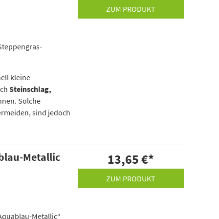
ZUM PRODUKT
„Steppengras-
ell kleine
rch
Steinschlag,
nnen. Solche
ermeiden, sind jedoch
blau-Metallic
13,65 €
*
ZUM PRODUKT
„Aquablau-Metallic“