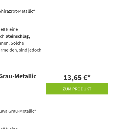
Shirazrot-Metallic“
ell kleine
rch
Steinschlag,
nnen. Solche
ermeiden, sind jedoch
 Grau-Metallic
13,65 €
*
ZUM PRODUKT
Lava Grau-Metallic“