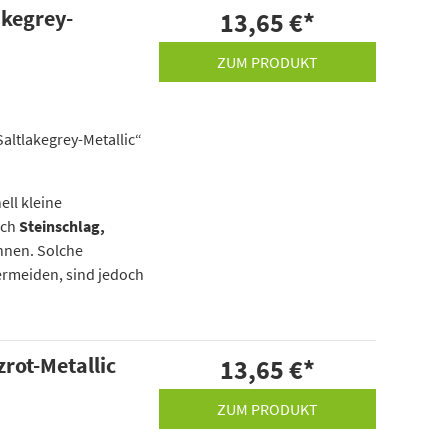
akegrey-
13,65 €
*
ZUM PRODUKT
Saltlakegrey-Metallic“
ell kleine
rch
Steinschlag,
nnen. Solche
ermeiden, sind jedoch
zrot-Metallic
13,65 €
*
ZUM PRODUKT