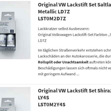
Original VW Lackstift Set Saltl
Metallic LD7Z
LST0M2D7Z
Lackkratzer selbst Ausbessern:
Original Volkswagen Lackstift-Set Farbton „
LD7Z
Im täglichen Straßenverkehr entstehen schn
Lackschäden an der Autokarosserie, die du
Rollsplit oder Unachtsamkeit
auftreten kö
Beschädigungen lassen sich oftmals nicht v
mit geringem Aufwand ...
Original VW Lackstift Set Shira
LY4S
LST0M2Y4S