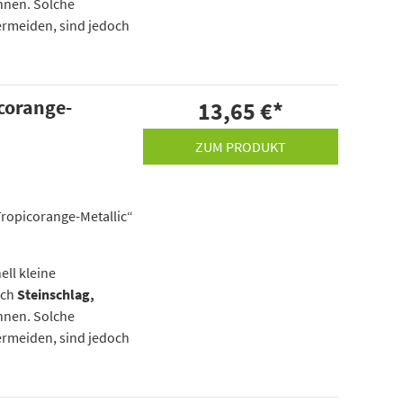
nnen. Solche
ermeiden, sind jedoch
icorange-
13,65 €
*
ZUM PRODUKT
Tropicorange-Metallic“
ell kleine
rch
Steinschlag,
nnen. Solche
ermeiden, sind jedoch