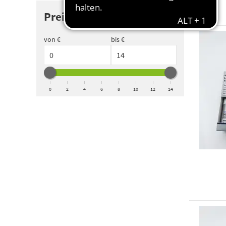
Preis
von €
bis €
0
2
4
6
8
10
12
14