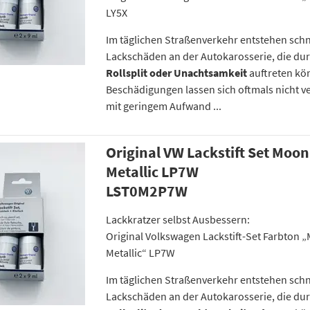
LY5X
Im täglichen Straßenverkehr entstehen schn
Lackschäden an der Autokarosserie, die du
Rollsplit oder Unachtsamkeit
auftreten kö
Beschädigungen lassen sich oftmals nicht v
mit geringem Aufwand ...
Original VW Lackstift Set Moon
Metallic LP7W
LST0M2P7W
Lackkratzer selbst Ausbessern:
Original Volkswagen Lackstift-Set Farbton 
Metallic“ LP7W
Im täglichen Straßenverkehr entstehen schn
Lackschäden an der Autokarosserie, die du