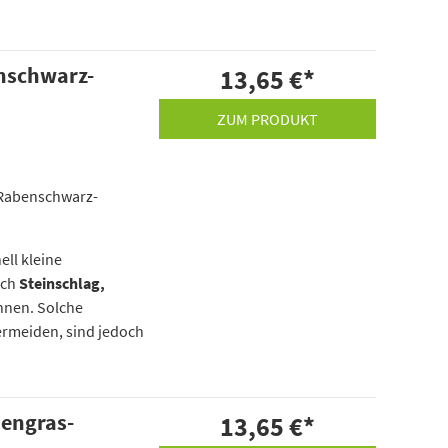
enschwarz-
13,65 €
*
ZUM PRODUKT
 „Rabenschwarz-
ell kleine
rch
Steinschlag,
nnen. Solche
ermeiden, sind jedoch
pengras-
13,65 €
*