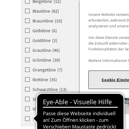
Beigetöne
(
12
)
Blautöne
(
82
)
Unsere Website verwende
erforderlich, während D
Brauntöne
(
10
)
analysieren und unser
Gelbtöne
(
6
)
Um diese Dienste verwen
Goldtöne
(
2
)
die Zukunft widerrufen 
Funktionalitäten der Se
Grautöne
(
46
)
Grüntöne
(
39
)
Weitere Informationen 
Orangetöne­
(
7
)
Rottöne
(
35
)
Cookie-Einst
Schwarztön­e
(
13
)
Silbertöne­
(
23
)
Violetttön­e
(
3
)
Weisstöne
(
9
)