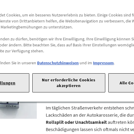
Im täglichen Straßenverkehr entstehen schn
Lackschäden an der Autokarosserie, die du
t Cookies, um ein besseres Nutzererlebnis zu bieten. Einige Cookies sind 
Rollsplit oder Unachtsamkeit
auftreten kö
ienste von Drittanbietern helfen, die Websitenavigation zu verbessern, die
Beschädigungen lassen sich oftmals nicht v
e Marketingbemühungen zu unterstützen.
mit geringem Aufwand ...
den zu dürfen, benötigen wir Ihre Einwilligung. Ihre Einwilligung können Si
oder ändern. Bitte beachten Sie, dass auf Basis Ihrer Einstellungen womögli
ite zur Verfügung stehen.
Original VW Lackstift Set Rubin
LZ3N
finden Sie in unseren
Datenschutzhinweisen
und im
Impressum
.
LST0P2Z3N
Nur erforderliche Cookies
Lackkratzer selbst Ausbessern:
ellungen
Alle C
akzeptieren
Original Volkswagen Lackstift-Set Farbton „
LZ3N
Im täglichen Straßenverkehr entstehen schn
Lackschäden an der Autokarosserie, die du
Rollsplit oder Unachtsamkeit
auftreten kö
Beschädigungen lassen sich oftmals nicht v