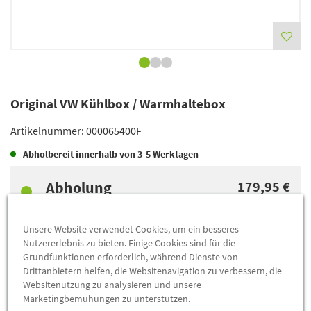
Original VW Kühlbox / Warmhaltebox
Artikelnummer:
000065400F
Abholbereit innerhalb von
3-5 Werktagen
Abholung
179,95 €
Preis inkl.
19%
MwSt.
Abholbar an
diesen Standorten
Unsere Website verwendet Cookies, um ein besseres
Nutzererlebnis zu bieten. Einige Cookies sind für die
-
+
Grundfunktionen erforderlich, während Dienste von
Drittanbietern helfen, die Websitenavigation zu verbessern, die
Websitenutzung zu analysieren und unsere
RESERVIEREN & ABHOLEN
Marketingbemühungen zu unterstützen.