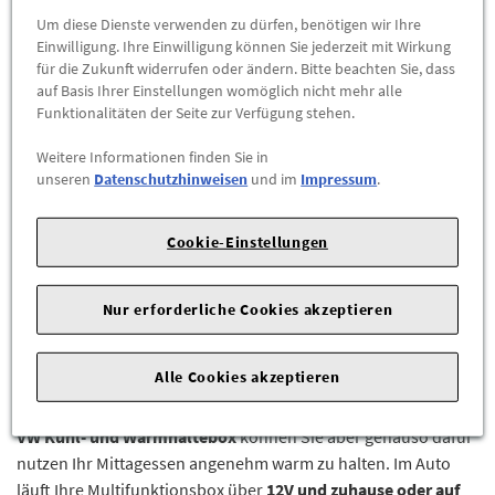
Um diese Dienste verwenden zu dürfen, benötigen wir Ihre
Herstellerangaben:
Volkswagen AG |
Berliner Ring 2 |
38440
Einwilligung. Ihre Einwilligung können Sie jederzeit mit Wirkung
Wolfsburg |
Tel: +49-5361-9-0 |
E-Mail:
für die Zukunft widerrufen oder ändern. Bitte beachten Sie, dass
kundenbetreuung@volkswagen.de
|
Webseite:
auf Basis Ihrer Einstellungen womöglich nicht mehr alle
https://www.volkswagen.de/de.html
Funktionalitäten der Seite zur Verfügung stehen.
Weitere Informationen finden Sie in
Mal cool, mal hot:
unseren
Datenschutzhinweisen
und im
Impressum
.
VW Kühl- und Warmhaltebox 25 Liter, 12V/230V
Cookie-Einstellungen
Start der Sommerferien, die Straßen flimmern in der Hitze
und vor Ihnen kündigt sich ein Stau an. Ein Eistee kommt da
Nur erforderliche Cookies akzeptieren
wie gerufen – und zwar schön gekühlt aus Ihrer neuen
Kühlbox. Die ist
sicher angeschnallt
auf dem Rücksitz. Die
Alle Cookies akzeptieren
bietet
25 Liter Fassungsvermögen
und ist so konzipiert, dass
2-Liter-Flaschen aufrecht stehen können
. Ihre neue
original
VW Kühl- und Warmhaltebox
können Sie aber genauso dafür
nutzen Ihr Mittagessen angenehm warm zu halten. Im Auto
läuft Ihre Multifunktionsbox über
12V und zuhause oder auf