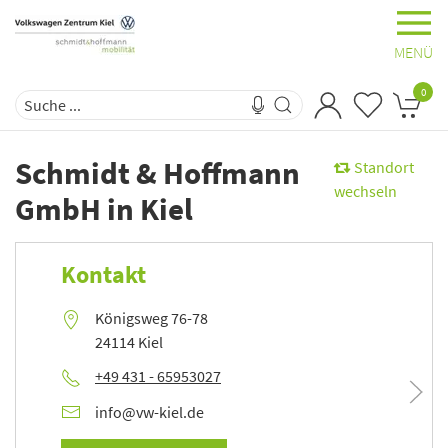
MENÜ
0
Schmidt & Hoffmann
Standort
wechseln
GmbH
in
Kiel
Kontakt
Königsweg 76-78
24114 Kiel
+49 431 - 65953027
info@vw-kiel.de