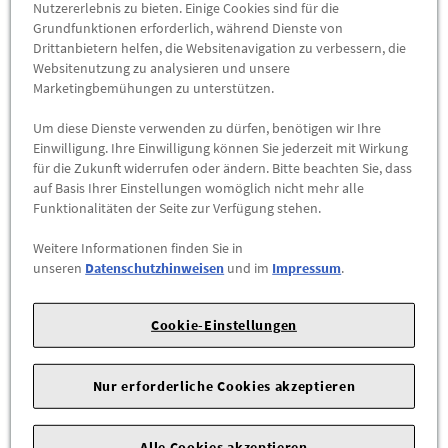
Werkstatt für VW in Kiel
, sobald Sie Probleme mit Ihrem
Nutzererlebnis zu bieten. Einige Cookies sind für die
Fahrzeug haben oder Ihre Ausstattung aufwerten sowie
Grundfunktionen erforderlich, während Dienste von
Drittanbietern helfen, die Websitenavigation zu verbessern, die
erneuern wollen. Bei uns finden Sie von notwendigen
Websitenutzung zu analysieren und unsere
Ersatzteilen bis hin zu praktischem Autozubehör alles, was Sie
Marketingbemühungen zu unterstützen.
für einen perfekten
Fahrkomfort
benötigen. Diese können Sie
sich bequem von zu Hause aus online auswählen. Verschaffen
Um diese Dienste verwenden zu dürfen, benötigen wir Ihre
Sie sich einen Überblick und
kommen Sie anschließend zur
Einwilligung. Ihre Einwilligung können Sie jederzeit mit Wirkung
für die Zukunft widerrufen oder ändern. Bitte beachten Sie, dass
Montage in unsere VW-Werkstatt in Kiel
oder lassen Sie Teile,
auf Basis Ihrer Einstellungen womöglich nicht mehr alle
die keinen Einbau benötigen, nach Hause liefern.
Funktionalitäten der Seite zur Verfügung stehen.
Schmidt & Hoffmann – Überzeugung durch
Weitere Informationen finden Sie in
Qualität in Schleswig-Holstein
unseren
Datenschutzhinweisen
und im
Impressum
.
Der Kunde steht bei uns mit seinen Wünschen jederzeit im
Mittelpunkt. Deshalb arbeiten wir eng mit Ihnen zusammen
Cookie-Einstellungen
und setzen Ihre Vorstellungen in die Tat um. Unsere
Mitarbeiter sind alle
auf die Marke VW spezialisiert und mit
Nur erforderliche Cookies akzeptieren
einem hohen Qualitätsanspruch am Werk, um Ihnen das
optimale Fahrgefühl zu ermöglichen
. Entscheiden Sie sich
jetzt für ein benötigtes Produkt oder eine notwendige
Alle Cookies akzeptieren