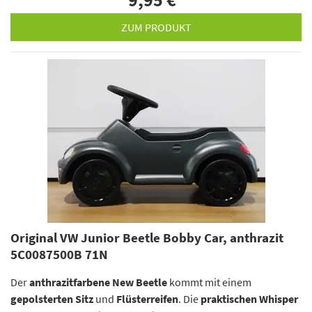
9,95 €
*
ZUM PRODUKT
Original VW Junior Beetle Bobby Car, anthrazit
5C0087500B 71N
Der
anthrazitfarbene
New Beetle
kommt mit einem
gepolsterten Sitz
und
Flüsterreifen
. Die
praktischen Whisper