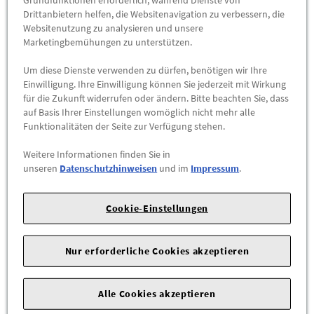
Drittanbietern helfen, die Websitenavigation zu verbessern, die
Websitenutzung zu analysieren und unsere
Marketingbemühungen zu unterstützen.
Um diese Dienste verwenden zu dürfen, benötigen wir Ihre
Einwilligung. Ihre Einwilligung können Sie jederzeit mit Wirkung
für die Zukunft widerrufen oder ändern. Bitte beachten Sie, dass
Original VW Junior Beetle Bobby Car weiß
auf Basis Ihrer Einstellungen womöglich nicht mehr alle
Funktionalitäten der Seite zur Verfügung stehen.
5DA087510
Weitere Informationen finden Sie in
WRUMM WRUMM:
unseren
Datenschutzhinweisen
und im
Impressum
.
VW Junior Beetle Bobby Car Rutschauto, weiß
Und wie alt waren Sie, als Sie Ihren ersten VW gefahren sind?
Cookie-Einstellungen
Ihr Nachwuchs ist Ihnen auf jeden Fall weit voraus, denn
diesen Volkswagen fahren die Kleinen schon
ab 12 Monaten
.
Das ...
Nur erforderliche Cookies akzeptieren
84,95 €
*
Alle Cookies akzeptieren