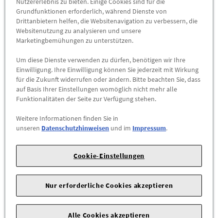
Nutzererlebnis zu bieten. Einige Cookies sind für die
Grundfunktionen erforderlich, während Dienste von
Drittanbietern helfen, die Websitenavigation zu verbessern, die
Websitenutzung zu analysieren und unsere
Marketingbemühungen zu unterstützen.
Um diese Dienste verwenden zu dürfen, benötigen wir Ihre
Einwilligung. Ihre Einwilligung können Sie jederzeit mit Wirkung
für die Zukunft widerrufen oder ändern. Bitte beachten Sie, dass
auf Basis Ihrer Einstellungen womöglich nicht mehr alle
Funktionalitäten der Seite zur Verfügung stehen.
Original VW Schlüsselanhänger Leder/Metall
Weitere Informationen finden Sie in
000087010BEZMD
unseren
Datenschutzhinweisen
und im
Impressum
.
Ein echter Klassiker:
VW Schlüsselanhänger Metall und Leder, schwarz
Cookie-Einstellungen
Wo VW draufsteht, ist ein echter Volkswagen nicht weit. Mit
diesem
klassischen Schlüsselanhänger
schenken Sie Ihrem
Nur erforderliche Cookies akzeptieren
Autoschlüssel den passenden Begleiter. Das Design überzeugt
durch
hochwertige Materialien und Minimalismus
:
Alle Cookies akzeptieren
schwarzes Leder
trifft auf ...